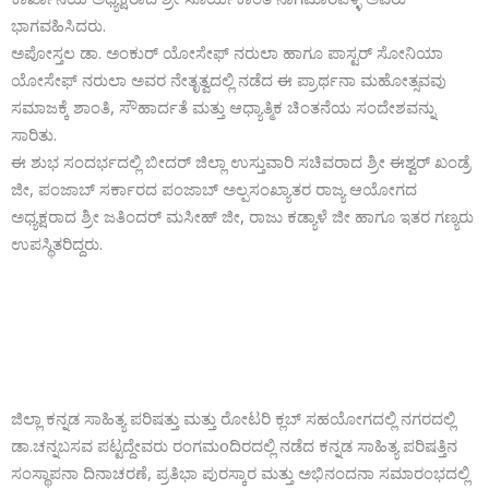
ಭಾಗವಹಿಸಿದರು.
ಅಪೋಸ್ತಲ ಡಾ. ಅಂಕುರ್ ಯೋಸೇಫ್ ನರುಲಾ ಹಾಗೂ ಪಾಸ್ಟರ್ ಸೋನಿಯಾ
ಯೋಸೇಫ್ ನರುಲಾ ಅವರ ನೇತೃತ್ವದಲ್ಲಿ ನಡೆದ ಈ ಪ್ರಾರ್ಥನಾ ಮಹೋತ್ಸವವು
ಸಮಾಜಕ್ಕೆ ಶಾಂತಿ, ಸೌಹಾರ್ದತೆ ಮತ್ತು ಆಧ್ಯಾತ್ಮಿಕ ಚಿಂತನೆಯ ಸಂದೇಶವನ್ನು
ಸಾರಿತು.
ಈ ಶುಭ ಸಂದರ್ಭದಲ್ಲಿ ಬೀದರ್ ಜಿಲ್ಲಾ ಉಸ್ತುವಾರಿ ಸಚಿವರಾದ ಶ್ರೀ ಈಶ್ವರ್ ಖಂಡ್ರೆ
ಜೀ, ಪಂಜಾಬ್ ಸರ್ಕಾರದ ಪಂಜಾಬ್ ಅಲ್ಪಸಂಖ್ಯಾತರ ರಾಜ್ಯ ಆಯೋಗದ
ಅಧ್ಯಕ್ಷರಾದ ಶ್ರೀ ಜತಿಂದರ್ ಮಸೀಹ್ ಜೀ, ರಾಜು ಕಡ್ಯಾಳೆ ಜೀ ಹಾಗೂ ಇತರ ಗಣ್ಯರು
ಉಪಸ್ಥಿತರಿದ್ದರು.
ಜಿಲ್ಲಾ ಕನ್ನಡ ಸಾಹಿತ್ಯ ಪರಿಷತ್ತು ಮತ್ತು ರೋಟರಿ ಕ್ಲಬ್ ಸಹಯೋಗದಲ್ಲಿ ನಗರದಲ್ಲಿ
ಡಾ.ಚನ್ನಬಸವ ಪಟ್ಟದ್ದೇವರು ರಂಗಮoದಿರದಲ್ಲಿ ನಡೆದ ಕನ್ನಡ ಸಾಹಿತ್ಯ ಪರಿಷತ್ತಿನ
ಸಂಸ್ಥಾಪನಾ ದಿನಾಚರಣೆ, ಪ್ರತಿಭಾ ಪುರಸ್ಕಾರ ಮತ್ತು ಅಭಿನಂದನಾ ಸಮಾರಂಭದಲ್ಲಿ