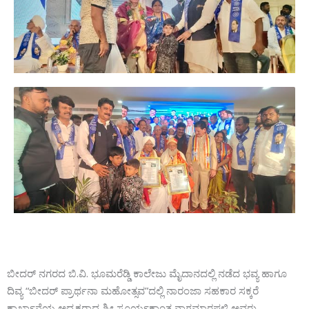
ಬೀದರ್ ನಗರದ ಬಿ.ವಿ. ಭೂಮರೆಡ್ಡಿ ಕಾಲೇಜು ಮೈದಾನದಲ್ಲಿ ನಡೆದ ಭವ್ಯ ಹಾಗೂ
ದಿವ್ಯ “ಬೀದರ್ ಪ್ರಾರ್ಥನಾ ಮಹೋತ್ಸವ”ದಲ್ಲಿ ನಾರಂಜಾ ಸಹಕಾರ ಸಕ್ಕರೆ
ಕಾರ್ಖಾನೆಯ ಅಧ್ಯಕ್ಷರಾದ ಶ್ರೀ ಸೂರ್ಯಕಾಂತ ನಾಗಮಾರಪಳ್ಳಿ ಅವರು