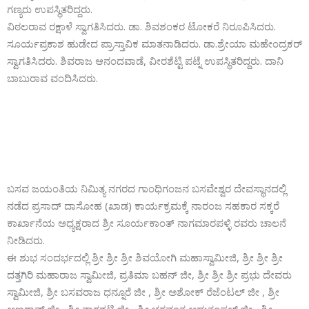
ಗಣ್ಯರು ಉಪಸ್ಥಿತರಿದ್ದರು.
ವಿಠಲರಾವ ರಕ್ಷಾಳೆ ಸ್ವಾಗತಿಸಿದರು. ಡಾ. ಶಿವಶಂಕರ ಟೋಕರೆ ನಿರೂಪಿಸಿದರು.
ಸೂರ್ಯಪ್ರಕಾಶ ಹುಡೇದ ಪ್ರಾಸ್ತಾವಿಕ ಮಾತನಾಡಿದರು. ಡಾ.ಶ್ರೇಯಾ ಮಹೇಂದ್ರಕರ್
ಸ್ವಾಗತಿಸಿದರು. ಶಿವರಾಜ ಆನಂದವಾಡೆ, ವೀರಶೆಟ್ಟಿ ಪಟ್ನೆ ಉಪಸ್ಥಿತರಿದ್ದರು. ದಾನಿ
ಬಾಬುರಾವ ವಂದಿಸಿದರು.
ಬಸವ ಜಯಂತಿಯ ನಿಮಿತ್ಯ ನಗರದ ಗಾಂಧಿಗಂಜನ ಬಸವೇಶ್ವರ ದೇವಸ್ಥಾನದಲ್ಲಿ
ನಡೆದ ಪ್ರಸಾದ್ ದಾಸೋಹ (ಖಾಡ) ಕಾರ್ಯಕ್ರಮಕ್ಕೆ ನಾರಂಜ ಸಹಕಾರ ಸಕ್ಕರೆ
ಕಾರ್ಖಾನೆಯ ಅಧ್ಯಕ್ಷರಾದ ಶ್ರೀ ಸೂರ್ಯಕಾಂತ್ ನಾಗಮಾರಪಳ್ಳಿ ರವರು ಚಾಲನೆ
ನೀಡಿದರು.
ಈ ಶುಭ ಸಂದರ್ಭದಲ್ಲಿ ಶ್ರೀ ಶ್ರೀ ಶ್ರೀ ಶಿವಯೋಗಿ ಮಹಾಸ್ವಾಮೀಜಿ, ಶ್ರೀ ಶ್ರೀ ಶ್ರೀ
ದತ್ತಗಿರಿ ಮಹಾರಾಜ ಸ್ವಾಮೀಜಿ, ಪ್ರತಿಮಾ ಬಹನ್ ಜೀ, ಶ್ರೀ ಶ್ರೀ ಶ್ರೀ ಪ್ರಭು ದೇವರು
ಸ್ವಾಮೀಜಿ, ಶ್ರೀ ಬಸವರಾಜ ಧನ್ನೂರೆ ಜೀ , ಶ್ರೀ ಅಶೋಕ್ ರೆಜೆಂಟಲ್ ಜೀ , ಶ್ರೀ