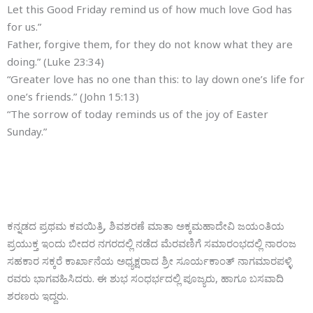
Let this Good Friday remind us of how much love God has
for us.”
Father, forgive them, for they do not know what they are
doing.” (Luke 23:34)
“Greater love has no one than this: to lay down one’s life for
one’s friends.” (John 15:13)
“The sorrow of today reminds us of the joy of Easter
Sunday.”
ಕನ್ನಡದ ಪ್ರಥಮ ಕವಯಿತ್ರಿ, ಶಿವಶರಣೆ ಮಾತಾ ಅಕ್ಕಮಹಾದೇವಿ ಜಯಂತಿಯ
ಪ್ರಯುಕ್ತ ಇಂದು ಬೀದರ ನಗರದಲ್ಲಿ ನಡೆದ ಮೆರವಣಿಗೆ ಸಮಾರಂಭದಲ್ಲಿ ನಾರಂಜ
ಸಹಕಾರ ಸಕ್ಕರೆ ಕಾರ್ಖಾನೆಯ ಅಧ್ಯಕ್ಷರಾದ ಶ್ರೀ ಸೂರ್ಯಕಾಂತ್ ನಾಗಮಾರಪಳ್ಳಿ
ರವರು ಭಾಗವಹಿಸಿದರು. ಈ ಶುಭ ಸಂಧರ್ಭದಲ್ಲಿ ಪೂಜ್ಯರು, ಹಾಗೂ ಬಸವಾದಿ
ಶರಣರು ಇದ್ದರು.