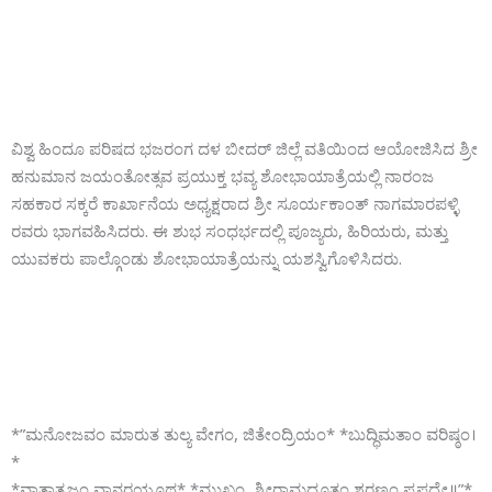
ವಿಶ್ವ ಹಿಂದೂ ಪರಿಷದ ಭಜರಂಗ ದಳ ಬೀದರ್ ಜಿಲ್ಲೆ ವತಿಯಿಂದ ಆಯೋಜಿಸಿದ ಶ್ರೀ
ಹನುಮಾನ ಜಯಂತೋತ್ಸವ ಪ್ರಯುಕ್ತ ಭವ್ಯ ಶೋಭಾಯಾತ್ರೆಯಲ್ಲಿ ನಾರಂಜ
ಸಹಕಾರ ಸಕ್ಕರೆ ಕಾರ್ಖಾನೆಯ ಅಧ್ಯಕ್ಷರಾದ ಶ್ರೀ ಸೂರ್ಯಕಾಂತ್ ನಾಗಮಾರಪಳ್ಳಿ
ರವರು ಭಾಗವಹಿಸಿದರು. ಈ ಶುಭ ಸಂಧರ್ಭದಲ್ಲಿ ಪೂಜ್ಯರು, ಹಿರಿಯರು, ಮತ್ತು
ಯುವಕರು ಪಾಲ್ಗೊಂಡು ಶೋಭಾಯಾತ್ರೆಯನ್ನು ಯಶಸ್ವಿಗೊಳಿಸಿದರು.
*”ಮನೋಜವಂ ಮಾರುತ ತುಲ್ಯ ವೇಗಂ, ಜಿತೇಂದ್ರಿಯಂ* *ಬುದ್ಧಿಮತಾಂ ವರಿಷ್ಠಂ।
*
*ವಾತಾತ್ಮಜಂ ವಾನರಯೂಥ* *ಮುಖ್ಯಂ, ಶ್ರೀರಾಮದೂತಂ ಶರಣಂ ಪ್ರಪದ್ಯೇ॥”*