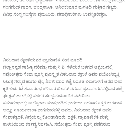
ಸಂಗಮೇಶ ಗಾದಗಿ, ಚಂದ್ರಕಾAತ, ಅನಿಲಕುಮಾರ ಮಸೂದಿ ಮತ್ತಿತರ ಗಣ್ಯರು,
ವಿವಿಧ ಸಂಸ್ಥ ಸಂಸ್ಥೆಗಳ ಪ್ರಮುಖರು, ಪದಾಧಿಕಾರಿಗಳು ಉಪಸ್ಥಿತರಿದ್ದರು.
ವಿಠಲರಾವ ರಕ್ಷಾಳೆಯವರ ಪ್ರಾಮಾಣಿಕ ಸೇವೆ ಮಾದರಿ
ಜಿಲ್ಲಾ ಕನ್ನಡ ಸಾಹಿತ್ಯ ಪರಿಷತ್ತು ಮತ್ತು ಸಿ.ಪಿ. ಗೆಳೆಯರ ಬಳಗದ ಆಶ್ರಯದಲ್ಲಿ
ಸರ್ವೋತ್ತಮ ಸೇವಾ ಪ್ರಶಸ್ತಿ ಪುರಸ್ಕೃತ ವಿಠಲರಾವ ರಕ್ಷಾಳೆ ಅವರ ವಯೋನಿವೃತ್ತಿ
ನಿಮಿತ್ತ ಸನ್ಮಾನ ಹಾಗೂ ಪ್ರೊ. ಶಿವಕುಮಾರ ಕಟ್ಟೆ ವಿರಚಿತ ಬಿರುಗಾಳಿಗೆ ಆರದ ದೀಪ
ಕೃತಿ ಬಿಡುಗಡೆ ಸಮಾರಂಭ ಶನಿವಾರ ಬೀದರ್ ನಗರದ ಪ್ರತಾಪನಗರದಲ್ಲಿರುವ ಪಟ್ನೆ
ಫಂಕ್ಷನ್ ಹಾಲ್‌ನಲ್ಲಿ ಸಡಗರ ಸಂಭ್ರಮದೊoದಿಗೆ ನಡೆಯಿತು.
ಸಮಾರಂಭದಲ್ಲಿ ಪಾಲ್ಗೊಂಡು ಮಾತನಾಡಿದ ನಾರಂಜಾ ಸಹಕಾರ ಸಕ್ಕರೆ ಕಾರಖಾನೆ
ಅದ್ಯಕ್ಷ ಸೂರ್ಯಕಾಂತ ನಾಗಮಾರಪಳ್ಳಿ ಅವರು, ವಿಠಲರಾವ ರಕ್ಷಾಳೆ ಅವರ
ಸೇವಾತತ್ಪರತೆ, ನಿಷ್ಠೆಯನ್ನು ಕೊಂಡಾಡಿದರು. ದಕ್ಷತೆ, ಪ್ರಾಮಾಣಿಕತೆ ಮತ್ತು
ಕಾಳಜಿಯಿಂದ ಕರ್ತವ್ಯ ನಿರ್ವಹಿಸಿ, ಸವೋತ್ತಮ ಸೇವಾ ಪ್ರಶಸ್ತಿ ಪಡೆದಿರುವ