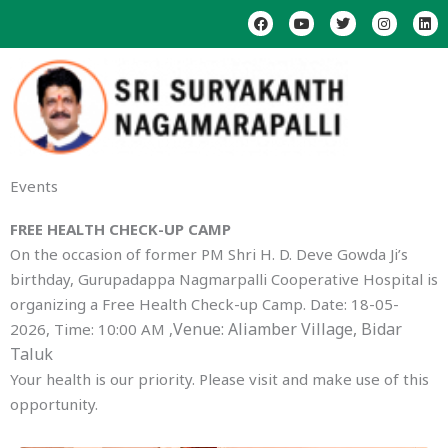
Skip
F
Y
T
I
L
a
o
w
n
i
to
c
u
i
s
n
e
t
t
t
k
content
b
u
t
a
e
o
b
e
g
d
o
e
r
r
i
k
a
n
m
Events
FREE HEALTH CHECK-UP CAMP
​On the occasion of former PM Shri H. D. Deve Gowda Ji’s
birthday, Gurupadappa Nagmarpalli Cooperative Hospital is
organizing a Free Health Check-up Camp. Date: 18-05-
Venue: Aliamber Village, Bidar
2026, Time: 10:00 AM ,
Taluk
​Your health is our priority. Please visit and make use of this
opportunity.