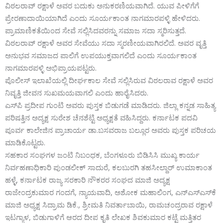
ವಿಠಲರಾವ್ ರಕ್ಷಾಳೆ ಅವರ ಬದುಕು ಅನುಕರಣಿಯವಾಗಿದೆ. ಯುವ ಪೀಳಿಗೆಗೆ
ಪ್ರೇರಣಾದಾಯಿಯಾಗಿದೆ ಎಂದು ಸೂರ್ಯಕಾಂತ ನಾಗಮಾರಪಳ್ಳಿ ಹೇಳಿದರು.
ಪ್ರಾಮಾಣಿಕತೆಯಿಂದ ಸೇವೆ ಸಲ್ಲಿಸಿದವರನ್ನು ಸಮಾಜ ಸದಾ ಸ್ಮರಿಸುತ್ತದೆ.
ವಿಠಲರಾವ್ ರಕ್ಷಾಳೆ ಅವರ ಸೇವೆಯು ಸದಾ ಸ್ಮರಣೀಯವಾಗಿರಲಿದೆ. ಅವರ ವೃತ್ತಿ
ಅನುಭವ ಸಮಾಜದ ಪಾಲಿಗೆ ಉಪಯುಕ್ತವಾಗಲಿದೆ ಎಂದು ಸೂರ್ಯಕಾಂತ
ನಾಗಮಾರಪಳ್ಳಿ ಅಭಿಪ್ರಾಯಪಟ್ಟರು.
ಪೊಲೀಸ್ ಇಲಾಖೆಯಲ್ಲಿ ದೀರ್ಘಕಾಲ ಸೇವೆ ಸಲ್ಲಿಸಿರುವ ವಿಠಲರಾವ ರಕ್ಷಾಳೆ ಅವರ
ನಿವೃತ್ತಿ ಜೀವನ ಸುಖಮಯವಾಗಲಿ ಎಂದು ಹಾರೈಸಿದರು.
ಎಸ್‌ಪಿ ಪ್ರದೀಪ ಗುಂಟಿ ಅವರು ಪುಸ್ತಕ ಬಿಡುಗಡೆ ಮಾಡಿದರು. ಜಿಲ್ಲಾ ಕನ್ನಡ ಸಾಹಿತ್ಯ
ಪರಿಷತ್ತಿನ ಅದ್ಯಕ್ಷ ಸುರೇಶ ಚೆನಶೆಟ್ಟಿ ಅಧ್ಯಕ್ಷತೆ ವಹಿಸಿದ್ದರು. ಕರ್ನಾಟಕ ಪದವಿ
ಪೂರ್ವ ಕಾಲೇಜಿನ ಪ್ರಾಚಾರ್ಯ ಡಾ.ಬಸವರಾಜ ಬಲ್ಲೂರ ಅವರು ಪುಸ್ತಕ ಪರಿಚಯ
ಮಾಡಿಕೊಟ್ಟರು.
ಸಹಕಾರ ಸಂಘಗಳ ಜಂಟಿ ನಿಬಂಧಕ, ಬೆಂಗಳೂರು ಬಿಡಿಸಿಸಿ ಮುಖ್ಯ ಕಾರ್ಯ
ನಿರ್ವಹಣಾಧಿಕಾರಿ ಪುಂಡಲೀಕ್ ಸಾದುರೆ, ಕಲಬುರಗಿ ತಹಸೀಲ್ದಾರ್ ಉಮಾಕಾಂತ
ಹಳ್ಳೆ, ಕರ್ನಾಟಕ ರಾಜ್ಯ ಸರಕಾರಿ ನೌಕರರ ಸಂಘದ ಮಾಜಿ ಅದ್ಯಕ್ಷ
ರಾಜೇಂದ್ರಕುಮಾರ ಗಂದಗೆ, ನ್ಯಾಯವಾದಿ, ಅಶೋಕ ಮಹಾಲಿಂಗ, ಎನ್‌ಎಸ್‌ಎಸ್‌ಕೆ
ಮಾಜಿ ಅಧ್ಯಕ್ಷ ಸಿದ್ರಾಮ ಡಿಕೆ., ಶ್ರೀಮತಿ ನಿವರ್ತಾಬಾಯಿ, ರಾಮಚಂದ್ರರಾವ ರಕ್ಷಾಳೆ
ಇಟಗ್ಯಾಳ, ಬಿಡುಗಾಳಿಗೆ ಆರದ ದೀಪ ಕೃತಿ ಲೇಖಕ ಶಿವಕುಮಾರ ಕಟ್ಟೆ ಮತ್ತಿತರ