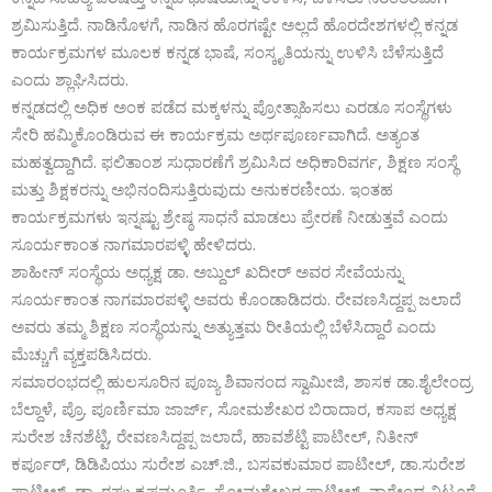
ಶ್ರಮಿಸುತ್ತಿದೆ. ನಾಡಿನೊಳಗೆ, ನಾಡಿನ ಹೊರಗಷ್ಟೇ ಅಲ್ಲದೆ ಹೊರದೇಶಗಳಲ್ಲಿ ಕನ್ನಡ
ಕಾರ್ಯಕ್ರಮಗಳ ಮೂಲಕ ಕನ್ನಡ ಭಾಷೆ, ಸಂಸ್ಕೃತಿಯನ್ನು ಉಳಿಸಿ ಬೆಳೆಸುತ್ತಿದೆ
ಎಂದು ಶ್ಲಾಘಿಸಿದರು.
ಕನ್ನಡದಲ್ಲಿ ಅಧಿಕ ಅಂಕ ಪಡೆದ ಮಕ್ಕಳನ್ನು ಪ್ರೋತ್ಸಾಹಿಸಲು ಎರಡೂ ಸಂಸ್ಥೆಗಳು
ಸೇರಿ ಹಮ್ಮಿಕೊಂಡಿರುವ ಈ ಕಾರ್ಯಕ್ರಮ ಅರ್ಥಪೂರ್ಣವಾಗಿದೆ. ಅತ್ಯಂತ
ಮಹತ್ವದ್ದಾಗಿದೆ. ಫಲಿತಾಂಶ ಸುಧಾರಣೆಗೆ ಶ್ರಮಿಸಿದ ಅಧಿಕಾರಿವರ್ಗ, ಶಿಕ್ಷಣ ಸಂಸ್ಥೆ
ಮತ್ತು ಶಿಕ್ಷಕರನ್ನು ಅಭಿನಂದಿಸುತ್ತಿರುವುದು ಅನುಕರಣೀಯ. ಇಂತಹ
ಕಾರ್ಯಕ್ರಮಗಳು ಇನ್ನಷ್ಟು ಶ್ರೇಷ್ಠ ಸಾಧನೆ ಮಾಡಲು ಪ್ರೇರಣೆ ನೀಡುತ್ತವೆ ಎಂದು
ಸೂರ್ಯಕಾಂತ ನಾಗಮಾರಪಳ್ಳಿ ಹೇಳಿದರು.
ಶಾಹೀನ್ ಸಂಸ್ಥೆಯ ಅಧ್ಯಕ್ಷ ಡಾ. ಅಬ್ದುಲ್ ಖದೀರ್ ಅವರ ಸೇವೆಯನ್ನು
ಸೂರ್ಯಕಾಂತ ನಾಗಮಾರಪಳ್ಳಿ ಅವರು ಕೊಂಡಾಡಿದರು. ರೇವಣಸಿದ್ದಪ್ಪ ಜಲಾದೆ
ಅವರು ತಮ್ಮ ಶಿಕ್ಷಣ ಸಂಸ್ಥೆಯನ್ನು ಅತ್ಯುತ್ತಮ ರೀತಿಯಲ್ಲಿ ಬೆಳೆಸಿದ್ದಾರೆ ಎಂದು
ಮೆಚ್ಚುಗೆ ವ್ಯಕ್ತಪಡಿಸಿದರು.
ಸಮಾರಂಭದಲ್ಲಿ ಹುಲಸೂರಿನ ಪೂಜ್ಯ ಶಿವಾನಂದ ಸ್ವಾಮೀಜಿ, ಶಾಸಕ ಡಾ.ಶೈಲೇಂದ್ರ
ಬೆಲ್ದಾಳೆ, ಪ್ರೊ. ಪೂರ್ಣಿಮಾ ಜಾರ್ಜ್, ಸೋಮಶೇಖರ ಬಿರಾದಾರ, ಕಸಾಪ ಅಧ್ಯಕ್ಷ
ಸುರೇಶ ಚೆನಶೆಟ್ಟಿ, ರೇವಣಸಿದ್ದಪ್ಪ ಜಲಾದೆ, ಹಾವಶೆಟ್ಟಿ ಪಾಟೀಲ್, ನಿತೀನ್
ಕರ್ಪೂರ್, ಡಿಡಿಪಿಯು ಸುರೇಶ ಎಚ್.ಜಿ., ಬಸವಕುಮಾರ ಪಾಟೀಲ್, ಡಾ.ಸುರೇಶ
ಪಾಟೀಲ್, ಡಾ. ರಘು ಕೃಷ್ಣಮೂರ್ತಿ, ಸೋಮಶೇಖರ ಪಾಟೀಲ್, ನಾಗೇಂದ್ರ ನಿಟ್ಟೂರೆ,