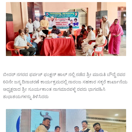
ಬೀದರ್ ನಗರದ ಫರ್ವಜ್ ಫಂಕ್ಷನ್ ಹಾಲ್ ನಲ್ಲಿ ನಡೆದ ಶ್ರೀ ಮಾರುತಿ ಬೌದ್ದೆ ರವರ
60ನೇ ಜನ್ಮ ದಿನಾಚರಣೆ ಕಾರ್ಯಕ್ರಮದಲ್ಲಿ ನಾರಂಜ ಸಹಕಾರ ಸಕ್ಕರೆ ಕಾರ್ಖಾನೆಯ
ಅಧ್ಯಕ್ಷರಾದ ಶ್ರೀ ಸೂರ್ಯಕಾಂತ ನಾಗಮಾರಪಳ್ಳಿ ರವರು ಭಾಗವಹಿಸಿ
ಶುಭಾಶಯಗಳನ್ನು ತಿಳಿಸಿದರು