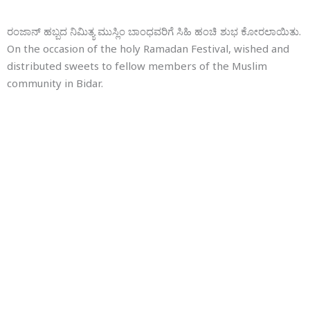
ರಂಜಾನ್ ಹಬ್ಬದ ನಿಮಿತ್ಯ ಮುಸ್ಲಿಂ ಬಾಂಧವರಿಗೆ ಸಿಹಿ ಹಂಚಿ ಶುಭ ಕೋರಲಾಯಿತು.
On the occasion of the holy Ramadan Festival, wished and
distributed sweets to fellow members of the Muslim
community in Bidar.
ಇಂದು ಬೆಳಿಗ್ಗೆ ಬೀದರ ಜಿಲ್ಲಾಧಿಕಾರಿಗಳವರ ಕಚೇರಿಯಲ್ಲಿ ಜಗಜ್ಯೋತಿ ಶ್ರೀ
ಬಸವಣ್ಣನವರ ಭಾವಚಿತ್ರಕ್ಕೆ ಪೂಜೆ ಸಲ್ಲಿಸಿ ಬಸವ ಜಯಂತಿ ಆಚರಿಸಲಾಯಿತು.
ಈ ಕಾರ್ಯಕ್ರಮದಲ್ಲಿ ಮಾನ್ಯ ಜಿಲ್ಲಾಧಿಕಾರಿಗಳಾದ ಶ್ರೀ ಗೋವಿಂದರೆಡ್ಡಿ, ಜಿಲ್ಲಾ
ವರಿಷ್ಠಾಧಿಕಾರಿ ಶ್ರೀ ಡಿ ಕಿಶೋರಬಾಬು, ಶ್ರೀ ಶರಣಪ್ಪ ವಾಲಿ, ಶ್ರೀ ಮಾನವಂತರ
ಬಾಬುವಾಲಿ, ಡಾ. ರಜನೀಶ್ ವಾಲಿ, ಶ್ರೀ ಬಸವರಾಜ್ ಧನೂರೆ, ಶ್ರೀ ದೀಪಕ್ ವಾಲಿ
ಹಾಗೂ ಇತರರು ಉಪಸ್ಥಿತರಿದ್ದರು.