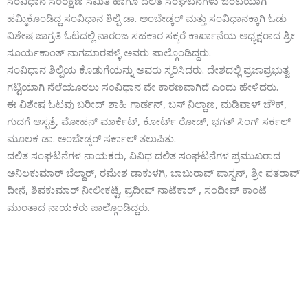
ಸಂವಿಧಾನ ಸಂರಕ್ಷಣ ಸಮಿತಿ ಹಾಗೂ ದಲಿತ ಸಂಘಟನಗಳು ಜಂಟಿಯಾಗಿ
ಹಮ್ಮಿಕೊಂಡಿದ್ದ ಸಂವಿಧಾನ ಶಿಲ್ಪಿ ಡಾ. ಅಂಬೇಡ್ಕರ್ ಮತ್ತು ಸಂವಿಧಾನಕ್ಕಾಗಿ ಓಡು
ವಿಶೇಷ ಜಾಗ್ರತಿ ಓಟದಲ್ಲಿ ನಾರಂಜ ಸಹಕಾರ ಸಕ್ಕರೆ ಕಾರ್ಖಾನೆಯ ಅಧ್ಯಕ್ಷರಾದ ಶ್ರೀ
ಸೂರ್ಯಕಾಂತ್ ನಾಗಮಾರಪಳ್ಳಿ ಅವರು ಪಾಲ್ಗೊಂಡಿದ್ದರು.
ಸಂವಿಧಾನ ಶಿಲ್ಪಿಯ ಕೊಡುಗೆಯನ್ನು ಅವರು ಸ್ಮರಿಸಿದರು. ದೇಶದಲ್ಲಿ ಪ್ರಜಾಪ್ರಭುತ್ವ
ಗಟ್ಟಿಯಾಗಿ ನೆಲೆಯೂರಲು ಸಂವಿಧಾನ ವೇ ಕಾರಣವಾಗಿದೆ ಎಂದು ಹೇಳಿದರು.
ಈ ವಿಶೇಷ ಓಟವು ಬರೀದ್ ಶಾಹಿ ಗಾರ್ಡನ್, ಬಸ್ ನಿಲ್ದಾಣ, ಮಡಿವಾಳ್ ಚೌಕ್,
ಗುದಗೆ ಆಸ್ಪತ್ರೆ, ಮೋಹನ್ ಮಾರ್ಕೆಟ್, ಕೋರ್ಟ್ ರೋಡ್, ಭಗತ್ ಸಿಂಗ್ ಸರ್ಕಲ್
ಮೂಲಕ ಡಾ. ಅಂಬೇಡ್ಕರ್ ಸರ್ಕಾಲ್ ತಲುಪಿತು.
ದಲಿತ ಸಂಘಟನೆಗಳ ನಾಯಕರು, ವಿವಿಧ ದಲಿತ ಸಂಘಟನೆಗಳ ಪ್ರಮುಖರಾದ
ಅನಿಲಕುಮಾರ್ ಬೆಲ್ದಾರ್, ರಮೇಶ ಡಾಕುಳಗಿ, ಬಾಬುರಾವ್ ಪಾಸ್ವನ್, ಶ್ರೀ ಪತರಾವ್
ದೀನೆ, ಶಿವಕುಮಾರ್ ನೀಲೀಕಟ್ಟೆ, ಪ್ರದೀಪ್ ನಾಟೆಕಾರ್ , ಸಂದೀಪ್ ಕಾಂಟೆ
ಮುಂತಾದ ನಾಯಕರು ಪಾಲ್ಗೊಂಡಿದ್ದರು.